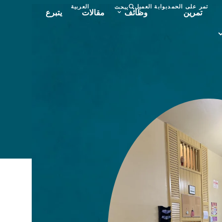
تمر على الحمد
بوابة العميل
العربية
يبحث
تمرين
وظائف
مقالات
يتبرع
العربية
submenu
مرين
submen