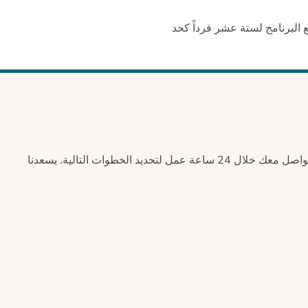
 البرنامج لستة عشر فرداً كحد
ينسق فريق الوصول المركزي لدينا إحالاتنا لجميع برامجنا. سيتم التواصل معك خلال 24 ساعة عمل لتحديد الخطوات التالية. يسعدنا