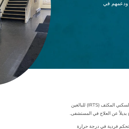
 ودعمهم في
يقع ReEntry House في جنوب مينيابوليس ويوفر خدمات العلاج السكني المكثف (IRTS) للبالغين
ديلاً عن العلاج في المستشفى.
تحكم فردية في درجة حرارة