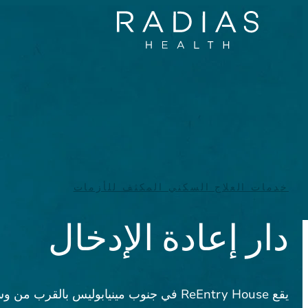
خدمات العلاج السكني المكثف للأزمات
دار إعادة الإدخال
يقع ReEntry House في جنوب مينيابوليس بالقرب م