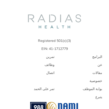
Radias
Health
Registered 501(c)(3)
EIN: 41-1712779
البرامج
تمرين
عن
وظائف
مقالات
اتصال
خصوصية
بوابة الموظف
تمر على الحمد
يتبرع