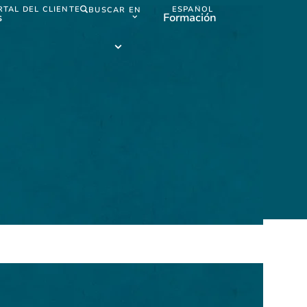
RTAL DEL CLIENTE
ESPAÑOL
BUSCAR EN
s
Formación
Español
submenu
Formación
submenu