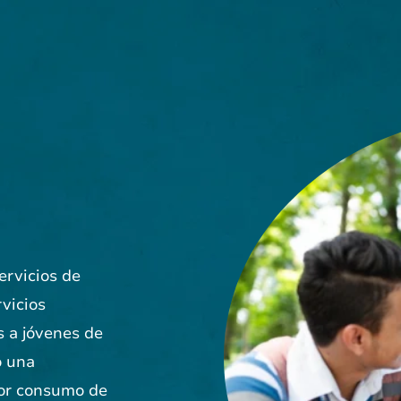
ervicios de
vicios
s a jóvenes de
o una
por consumo de