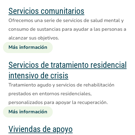
la
clínica
Servicios comunitarios
ambulatoria
Ofrecemos una serie de servicios de salud mental y
de
consumo de sustancias para ayudar a las personas a
salud
alcanzar sus objetivos.
conductual
Más información
sobre
los
servicios
Servicios de tratamiento residencial
comunitarios
intensivo de crisis
Tratamiento agudo y servicios de rehabilitación
prestados en entornos residenciales,
personalizados para apoyar la recuperación.
Más información
sobre
los
Servicios
Viviendas de apoyo
de