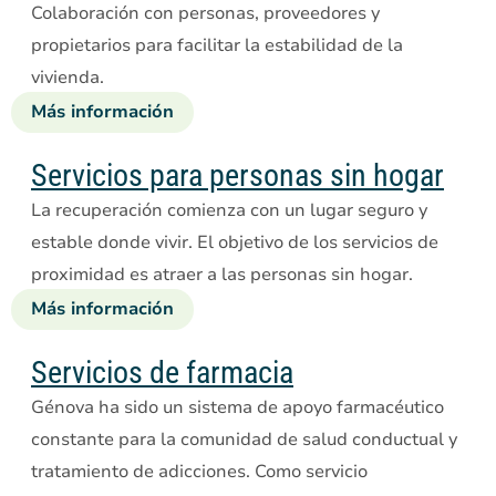
Colaboración con personas, proveedores y
Tratamiento
propietarios para facilitar la estabilidad de la
Residencial
vivienda.
Intensivo
de
Más información
sobre
Crisis
viviendas
de
Servicios para personas sin hogar
apoyo
La recuperación comienza con un lugar seguro y
estable donde vivir. El objetivo de los servicios de
proximidad es atraer a las personas sin hogar.
Más información
sobre
los
servicios
Servicios de farmacia
para
Génova ha sido un sistema de apoyo farmacéutico
personas
constante para la comunidad de salud conductual y
sin
tratamiento de adicciones. Como servicio
hogar