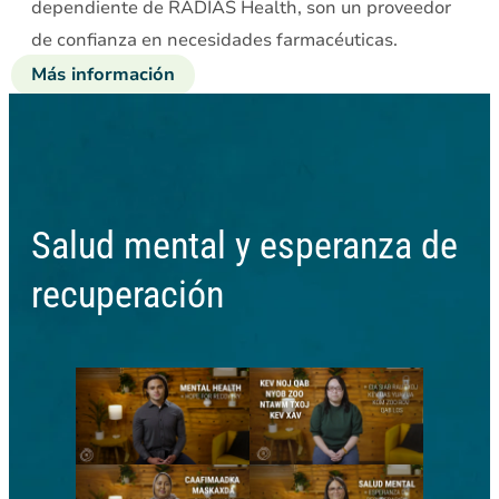
dependiente de RADIAS Health, son un proveedor
de confianza en necesidades farmacéuticas.
Más información
sobre
Servicios
de
Farmacia
Salud mental y esperanza de
recuperación