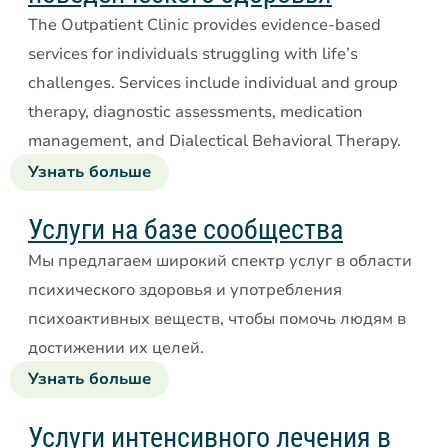
The Outpatient Clinic provides evidence-based
services for individuals struggling with life’s
challenges. Services include individual and group
therapy, diagnostic assessments, medication
management, and Dialectical Behavioral Therapy.
Узнать больше
о
амбулаторной
клинике
Услуги на базе сообщества
поведенческого
Мы предлагаем широкий спектр услуг в области
здоровья
психического здоровья и употребления
психоактивных веществ, чтобы помочь людям в
достижении их целей.
Узнать больше
об
услугах
на
Услуги интенсивного лечения в