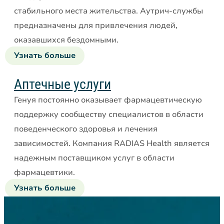
стабильного места жительства. Аутрич-службы
предназначены для привлечения людей,
оказавшихся бездомными.
Узнать больше
об
услугах
для
Аптечные услуги
бездомных
Генуя постоянно оказывает фармацевтическую
поддержку сообществу специалистов в области
поведенческого здоровья и лечения
зависимостей. Компания RADIAS Health является
надежным поставщиком услуг в области
фармацевтики.
Узнать больше
об
аптечных
услугах