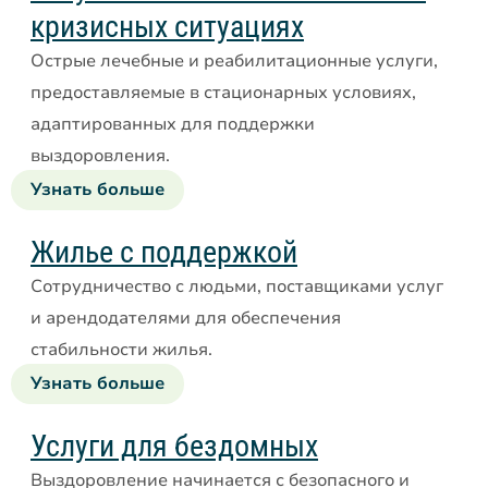
базе
кризисных ситуациях
общины
Острые лечебные и реабилитационные услуги,
предоставляемые в стационарных условиях,
адаптированных для поддержки
выздоровления.
Узнать больше
об
услугах
интенсивного
Жилье с поддержкой
антикризисного
Сотрудничество с людьми, поставщиками услуг
лечения
и арендодателями для обеспечения
в
стабильности жилья.
стационаре
Узнать больше
о
поддерживающем
жилье
Услуги для бездомных
Выздоровление начинается с безопасного и