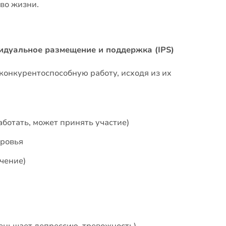
во жизни.
видуальное размещение и поддержка (IPS)
онкурентоспособную работу, исходя из их
аботать, может принять участие)
оровья
чение)
меньшает депрессию, тревожность)