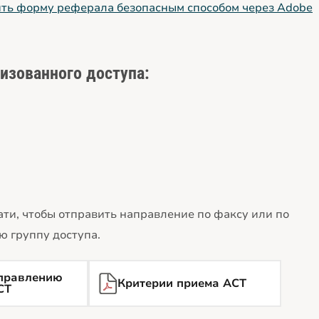
ить форму реферала безопасным способом через Adobe
изованного доступа:
ти, чтобы отправить направление по факсу или по
 группу доступа.
правлению
Критерии приема ACT
CT