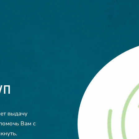
уп
ет выдачу
помочь Вам с
кнуть.