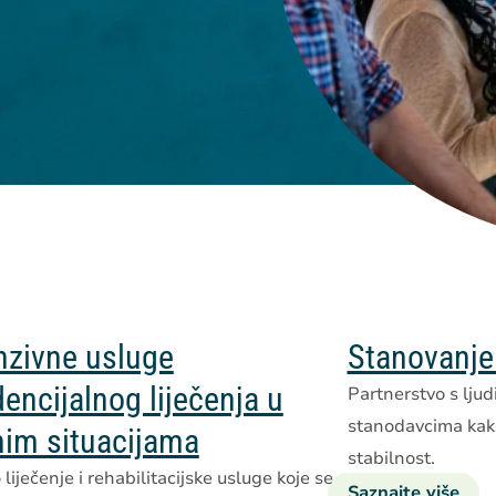
nzivne usluge
Stanovanje
dencijalnog liječenja u
Partnerstvo s ljud
stanodavcima kak
nim situacijama
stabilnost.
liječenje i rehabilitacijske usluge koje se
Saznajte više
o