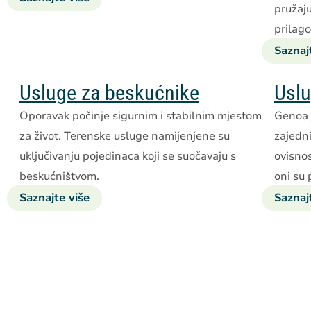
pružaju
uslugama
prilag
u
zajednici
Saznaj
Usluge za beskućnike
Uslu
Oporavak počinje sigurnim i stabilnim mjestom
Genoa j
za život. Terenske usluge namijenjene su
zajedni
uključivanju pojedinaca koji se suočavaju s
ovisno
beskućništvom.
oni su 
Saznajte više
o
Saznaj
uslugama
za
beskućnike