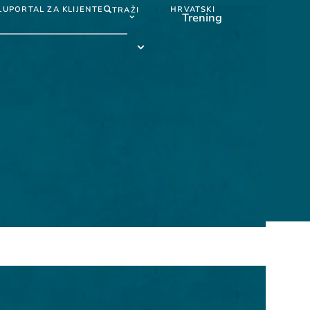
LU
PORTAL ZA KLIJENTE
HRVATSKI
TRAŽI
Trening
Hrvatski
submenu
Trening
submenu