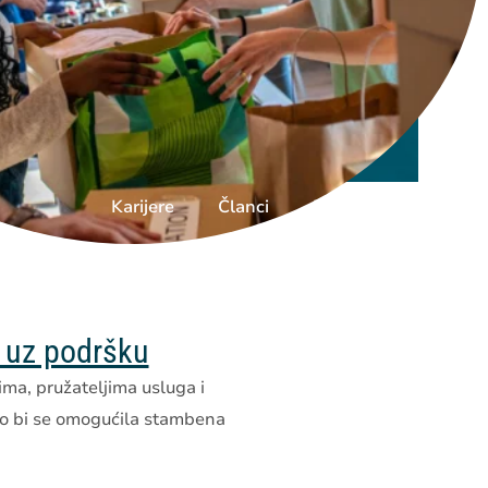
Karijere
Članci
Donirajte
 uz podršku
ima, pružateljima usluga i
o bi se omogućila stambena