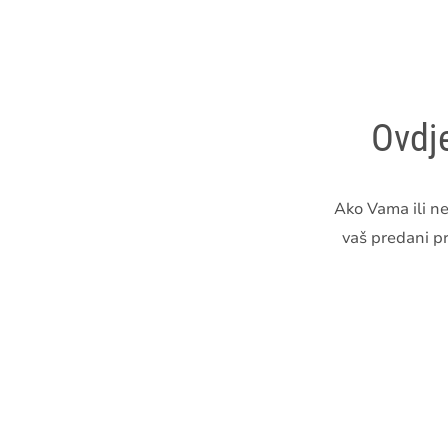
Ovdj
Ako Vama ili n
vaš predani pr