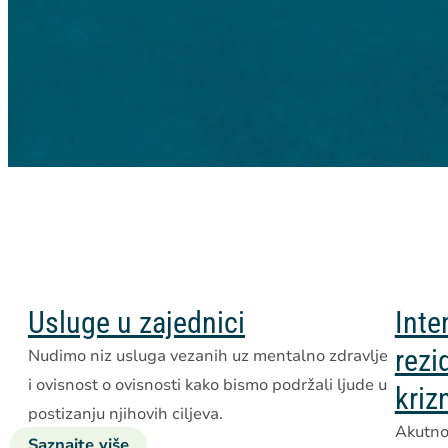
Usluge u zajednici
Inte
rezi
Nudimo niz usluga vezanih uz mentalno zdravlje
i ovisnost o ovisnosti kako bismo podržali ljude u
kriz
postizanju njihovih ciljeva.
Akutno 
Saznajte više
o