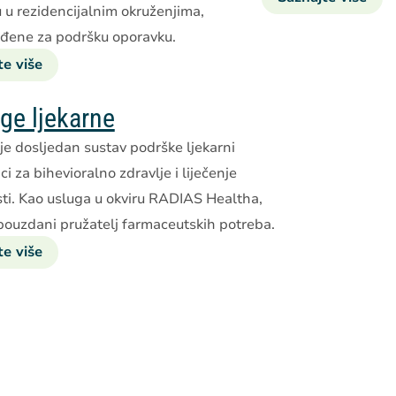
 u rezidencijalnim okruženjima,
sta
ođene za podršku oporavku.
zbri
uz
te više
o
pod
uslugama
intenzivnog
ge ljekarne
stacionarnog
e dosljedan sustav podrške ljekarni
liječenja
ci za bihevioralno zdravlje i liječenje
u
kriznim
sti. Kao usluga u okviru RADIAS Healtha,
situacijama
pouzdani pružatelj farmaceutskih potreba.
te više
o
ljekarničkim
uslugama