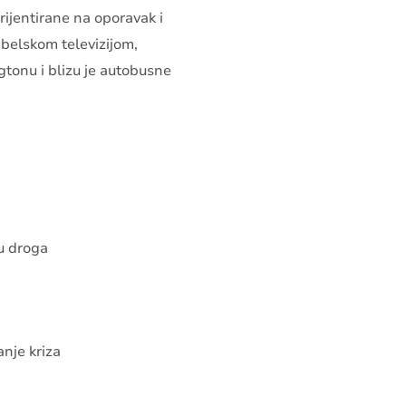
rijentirane na oporavak i
belskom televizijom,
tonu i blizu je autobusne
u droga
anje kriza