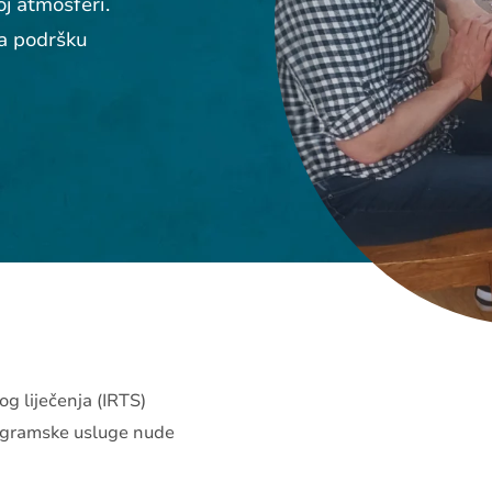
j atmosferi.
a podršku
g liječenja (IRTS)
ogramske usluge nude