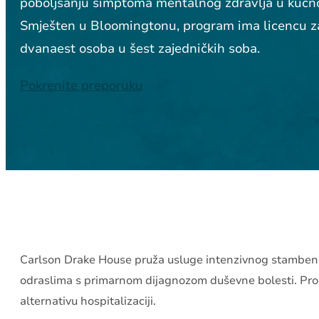
poboljšanju simptoma mentalnog zdravlja u kućno
Smješten u Bloomingtonu, program ima licencu z
dvanaest osoba u šest zajedničkih soba.
Pokrenite preporuku
Carlson Drake House pruža usluge intenzivnog stambeno
odraslima s primarnom dijagnozom duševne bolesti. Pr
alternativu hospitalizaciji.