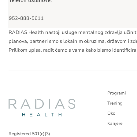
Telefon ustanove:
952-888-5611
RADIAS Health nastoji usluge mentalnog zdravlja učini
planova, partneri smo s lokalnim okruzima, državom i z
Prilikom upisa, radit ćemo s vama kako bismo identificira
Programi
Radias
Trening
Oko
Health
Karijere
Registered 501(c)(3)