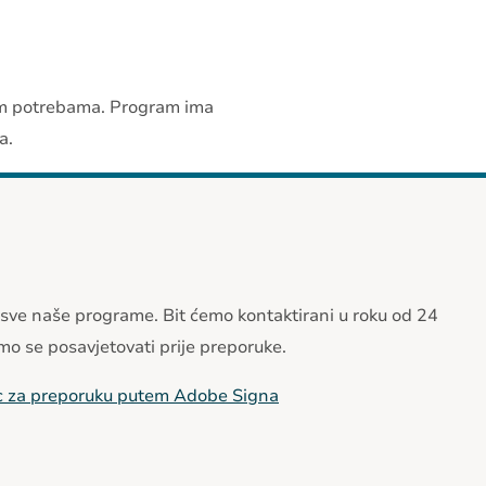
čkim potrebama. Program ima
a.
 sve naše programe. Bit ćemo kontaktirani u roku od 24
mo se posavjetovati prije preporuke.
azac za preporuku putem Adobe Signa