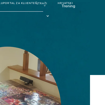
LU
PORTAL ZA KLIJENTE
HRVATSKI
TRAŽI
Trening
Hrvatski
submenu
Trening
submenu