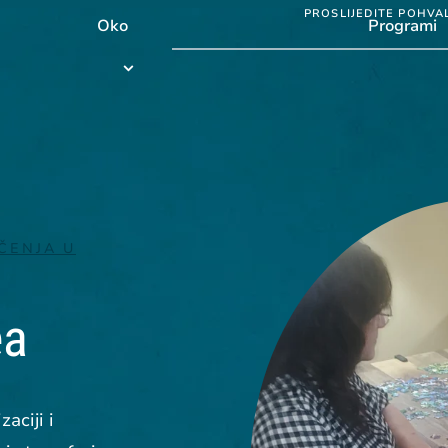
PROSLIJEDITE POHVA
Oko
Programi
Programi
submenu
ČENJA U
ea
aciji i