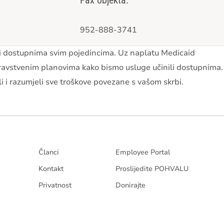
Fax objekta:
952-888-3741
ti dostupnima svim pojedincima. Uz naplatu Medicaid
dravstvenim planovima kako bismo usluge učinili dostupnima.
li i razumjeli sve troškove povezane s vašom skrbi.
Članci
Employee Portal
Kontakt
Proslijedite POHVALU
Privatnost
Donirajte