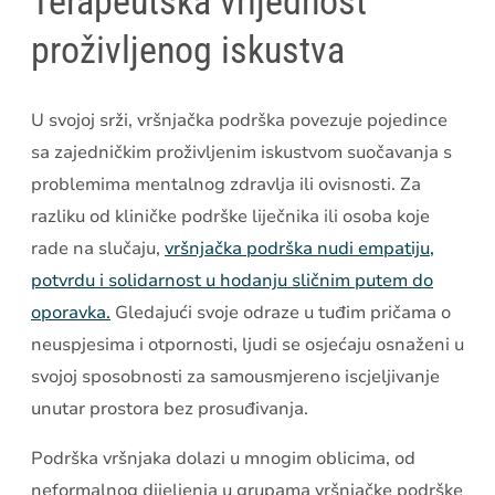
Terapeutska vrijednost
proživljenog iskustva
U svojoj srži, vršnjačka podrška povezuje pojedince
sa zajedničkim proživljenim iskustvom suočavanja s
problemima mentalnog zdravlja ili ovisnosti. Za
razliku od kliničke podrške liječnika ili osoba koje
rade na slučaju,
vršnjačka podrška nudi empatiju,
potvrdu i solidarnost u hodanju sličnim putem do
oporavka.
Gledajući svoje odraze u tuđim pričama o
neuspjesima i otpornosti, ljudi se osjećaju osnaženi u
svojoj sposobnosti za samousmjereno iscjeljivanje
unutar prostora bez prosuđivanja.
Podrška vršnjaka dolazi u mnogim oblicima, od
neformalnog dijeljenja u grupama vršnjačke podrške