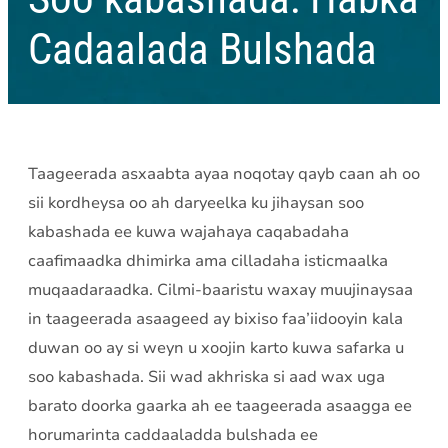
Cadaalada Bulshada
Taageerada asxaabta ayaa noqotay qayb caan ah oo
sii kordheysa oo ah daryeelka ku jihaysan soo
kabashada ee kuwa wajahaya caqabadaha
caafimaadka dhimirka ama cilladaha isticmaalka
muqaadaraadka. Cilmi-baaristu waxay muujinaysaa
in taageerada asaageed ay bixiso faa’iidooyin kala
duwan oo ay si weyn u xoojin karto kuwa safarka u
soo kabashada. Sii wad akhriska si aad wax uga
barato doorka gaarka ah ee taageerada asaagga ee
horumarinta caddaaladda bulshada ee