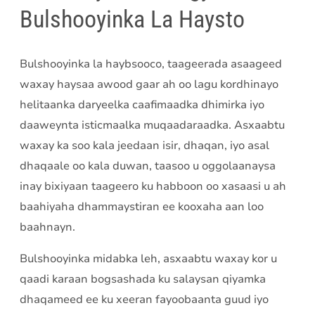
Bulshooyinka La Haysto
Bulshooyinka la haybsooco, taageerada asaageed
waxay haysaa awood gaar ah oo lagu kordhinayo
helitaanka daryeelka caafimaadka dhimirka iyo
daaweynta isticmaalka muqaadaraadka. Asxaabtu
waxay ka soo kala jeedaan isir, dhaqan, iyo asal
dhaqaale oo kala duwan, taasoo u oggolaanaysa
inay bixiyaan taageero ku habboon oo xasaasi u ah
baahiyaha dhammaystiran ee kooxaha aan loo
baahnayn.
Bulshooyinka midabka leh, asxaabtu waxay kor u
qaadi karaan bogsashada ku salaysan qiyamka
dhaqameed ee ku xeeran fayoobaanta guud iyo