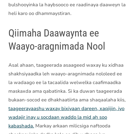
bulshooyinka la haybsooco ee raadinaya daaweyn la
heli karo oo dhammaystiran.
Qiimaha Daawaynta ee
Waayo-aragnimada Nool
Asal ahaan, taageerada asaageed waxay ku xidhaa
shakhsiyaadka leh waayo-aragnimada nololeed ee
la wadaago ee la tacaalida welwelka caafimaadka
maskaxda ama qabatinka. Si ka duwan taageerada
bukaan-socod ee dhakhaatiirta ama shaqaalaha kiis,
taageerayaashu waxay bixiyaan dareen, xaqiijin, iyo
wadajir inay u socdaan waddo la mid ah soo
kabashada.
Markay arkaan milicsiga naftooda