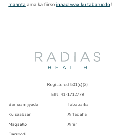
maanta
ama ka fiirso
inaad wax ku tabarucdo
!
Radias
Health
Registered 501(c)(3)
EIN: 41-1712779
Barnaamijyada
Tababarka
Ku saabsan
Xirfadaha
Maqaallo
Xiriir
Qarsoodi