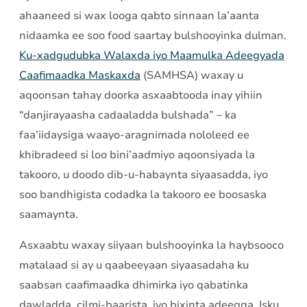
ahaaneed si wax looga qabto sinnaan la’aanta
nidaamka ee soo food saartay bulshooyinka dulman.
Ku-xadgudubka Walaxda iyo Maamulka Adeegyada
Caafimaadka Maskaxda
(SAMHSA) waxay u
aqoonsan tahay doorka asxaabtooda inay yihiin
“danjirayaasha cadaaladda bulshada” – ka
faa’iidaysiga waayo-aragnimada nololeed ee
khibradeed si loo bini’aadmiyo aqoonsiyada la
takooro, u doodo dib-u-habaynta siyaasadda, iyo
soo bandhigista codadka la takooro ee boosaska
saamaynta.
Asxaabtu waxay siiyaan bulshooyinka la haybsooco
matalaad si ay u qaabeeyaan siyaasadaha ku
saabsan caafimaadka dhimirka iyo qabatinka
dawladda, cilmi-baarista, iyo bixinta adeegga. Isku