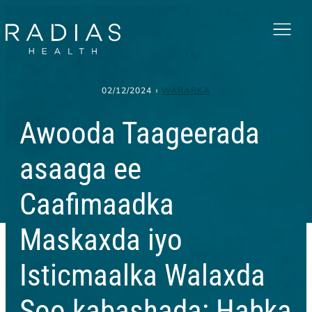
Menu
02/12/2024
WARARKA
Awooda Taageerada
asaaga ee
Caafimaadka
Maskaxda iyo
Isticmaalka Walaxda
Soo kabashada: Habka