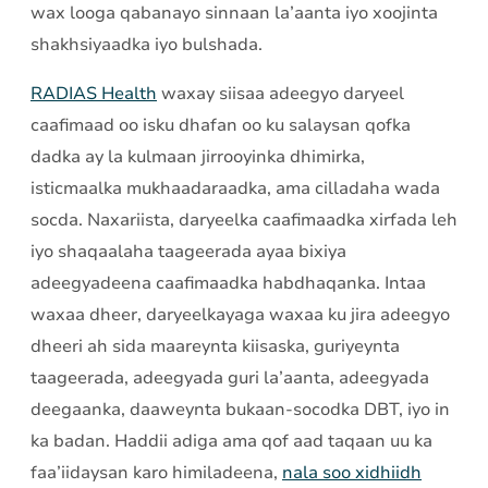
wax looga qabanayo sinnaan la’aanta iyo xoojinta
shakhsiyaadka iyo bulshada.
RADIAS Health
waxay siisaa adeegyo daryeel
caafimaad oo isku dhafan oo ku salaysan qofka
dadka ay la kulmaan jirrooyinka dhimirka,
isticmaalka mukhaadaraadka, ama cilladaha wada
socda. Naxariista, daryeelka caafimaadka xirfada leh
iyo shaqaalaha taageerada ayaa bixiya
adeegyadeena caafimaadka habdhaqanka. Intaa
waxaa dheer, daryeelkayaga waxaa ku jira adeegyo
dheeri ah sida maareynta kiisaska, guriyeynta
taageerada, adeegyada guri la’aanta, adeegyada
deegaanka, daaweynta bukaan-socodka DBT, iyo in
ka badan. Haddii adiga ama qof aad taqaan uu ka
faa’iidaysan karo himiladeena,
nala soo xidhiidh