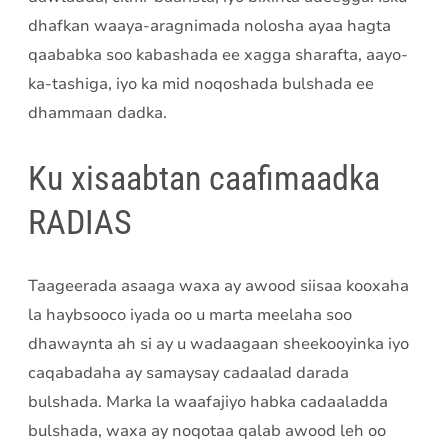
dhafkan waaya-aragnimada nolosha ayaa hagta
qaababka soo kabashada ee xagga sharafta, aayo-
ka-tashiga, iyo ka mid noqoshada bulshada ee
dhammaan dadka.
Ku xisaabtan caafimaadka
RADIAS
Taageerada asaaga waxa ay awood siisaa kooxaha
la haybsooco iyada oo u marta meelaha soo
dhawaynta ah si ay u wadaagaan sheekooyinka iyo
caqabadaha ay samaysay cadaalad darada
bulshada. Marka la waafajiyo habka cadaaladda
bulshada, waxa ay noqotaa qalab awood leh oo