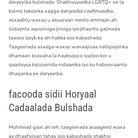
daryeelka bulshada. Shakhsiyaadka LGBTQ+ ee la
kulma takoorka xagga daryeelka caafimaadka,
asxaabtu waxay u abuuraan meelo ammaan ah
siidaynta aqoonsiga jinsiga iyo jihaynta galmada
taasoo qayb ka ah habka soo kabashada.
Taageerada asaaga waxay wanaajisaa natiijooyinka
dhamaan kooxaha la haybsooco iyadoo kor u
qaadaysa kalsoonida nidaamka iyo ku haboonaanta
dhaqanka ee daryeelka.
facooda sidii Horyaal
Cadaalada Bulshada
Muhiimad gaar ah leh, taageerada asaageed waxa
ay dhaafsiisan tahay soo kabashada shakhsi