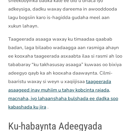
sheekooyinka dadka kale ee dib u dhaca iyo
adkeysiga, dadku waxay dareema in awooddooda
lagu bogsiin karo is-hagidda gudaha meel aan
xukun lahayn.
Taageerada asaaga waxay ku timaadaa qaabab
badan, laga bilaabo wadaagga aan rasmiga ahayn
ee kooxaha taageerada asxaabta ilaa si rasmi ah loo
tababaray “ku takhasusay asaaga” kuwaas oo bixiya
adeegyo qayb ka ah kooxaha daawaynta. Cilmi-
baaristu waxay si weyn u xaqiijisaa
taageerada
asaageed inay muhiim u tahay kobcinta rajada,
macnaha, iyo lahaanshaha bulshada ee dadka soo
kabashada ku jira
.
Ku-habaynta Adeegyada