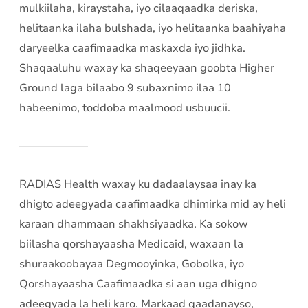
mulkiilaha, kiraystaha, iyo cilaaqaadka deriska,
helitaanka ilaha bulshada, iyo helitaanka baahiyaha
daryeelka caafimaadka maskaxda iyo jidhka.
Shaqaaluhu waxay ka shaqeeyaan goobta Higher
Ground laga bilaabo 9 subaxnimo ilaa 10
habeenimo, toddoba maalmood usbuucii.
RADIAS Health waxay ku dadaalaysaa inay ka
dhigto adeegyada caafimaadka dhimirka mid ay heli
karaan dhammaan shakhsiyaadka. Ka sokow
biilasha qorshayaasha Medicaid, waxaan la
shuraakoobayaa Degmooyinka, Gobolka, iyo
Qorshayaasha Caafimaadka si aan uga dhigno
adeegyada la heli karo. Markaad qaadanayso,