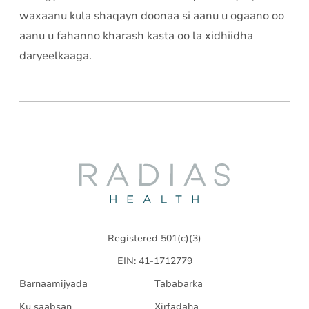
waxaanu kula shaqayn doonaa si aanu u ogaano oo
aanu u fahanno kharash kasta oo la xidhiidha
daryeelkaaga.
Radias
Health
Registered 501(c)(3)
EIN: 41-1712779
Barnaamijyada
Tababarka
Ku saabsan
Xirfadaha