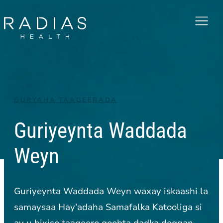
Menu
GURYAHA TAAGEERADA
Guriyeynta Waddada
Weyn
Guriyeynta Waddada Weyn waxay iskaashi la
samaysaa Hay’adaha Samafalka Katooliga si
ay u bixiso taageero goobta dadka deggan