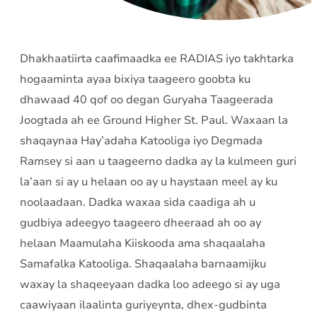
Dhakhaatiirta caafimaadka ee RADIAS iyo takhtarka
hogaaminta ayaa bixiya taageero goobta ku
dhawaad ​​40 qof oo degan Guryaha Taageerada
Joogtada ah ee Ground Higher St. Paul. Waxaan la
shaqaynaa Hay’adaha Katooliga iyo Degmada
Ramsey si aan u taageerno dadka ay la kulmeen guri
la’aan si ay u helaan oo ay u haystaan ​​meel ay ku
noolaadaan. Dadka waxaa sida caadiga ah u
gudbiya adeegyo taageero dheeraad ah oo ay
helaan Maamulaha Kiiskooda ama shaqaalaha
Samafalka Katooliga. Shaqaalaha barnaamijku
waxay la shaqeeyaan dadka loo adeego si ay uga
caawiyaan ilaalinta guriyeynta, dhex-gudbinta