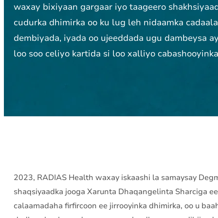
waxay bixiyaan gargaar iyo taageero shakhsiyaa
cudurka dhimirka oo ku lug leh nidaamka cadaal
dembiyada, iyada oo ujeeddada ugu dambeysa ay 
loo soo celiyo kartida si loo xalliyo cabashooyink
2023, RADIAS Health waxay iskaashi la samaysay Degma
shaqsiyaadka jooga Xarunta Dhaqangelinta Sharciga 
calaamadaha firfircoon ee jirrooyinka dhimirka, oo u baah