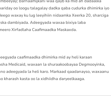
ambeeyay; Barnaamijkani waa qayb ka mid ah dadaalka
bariday oo loogu talagalay dadka qaba cudurka dhimirka iyo
eego waxay ku lug leeyihiin nidaamka Xeerka 20, sharciga
saska dambiyada. Adeegyada waxaa bixiya laba
meero Xirfadlaha Caafimaadka Maskaxda.
eegyada caafimaadka dhimirka mid ay heli karaan
asha Medicaid, waxaan la shuraakoobayaa Degmooyinka,
gno adeegyada la heli karo. Markaad qaadanayso, waxaanu
o kharash kasta oo la xidhiidha daryeelkaaga.