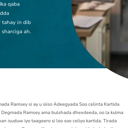
dka qaba
adda
tahay in dib
a sharciga ah.
da Ramsey si ay u siiso Adeegyada Soo celinta Kartida
ee Degmada Ramsey ama bulshada dhexdeeda, oo la kulma
an isuduw iyo taageero si loo soo celiyo kartida. Tirada