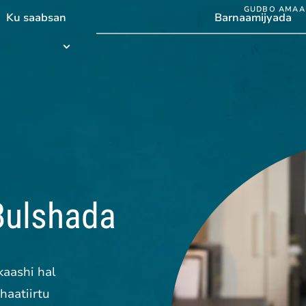
GUDBO AMAA
Ku saabsan
Barnaamijyada
Barnaamijyada
submenu
 Bulshada
kaashi hal
aatiirtu