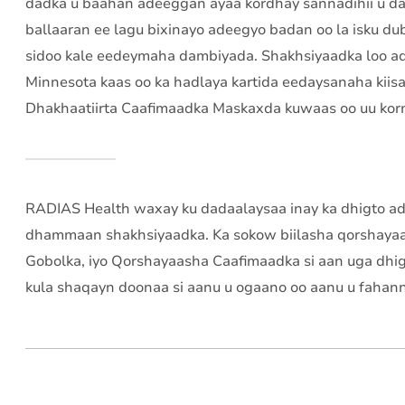
dadka u baahan adeeggan ayaa kordhay sannadihii u d
ballaaran ee lagu bixinayo adeegyo badan oo la isku du
sidoo kale eedeymaha dambiyada. Shakhsiyaadka loo ad
Minnesota kaas oo ka hadlaya kartida eedaysanaha kii
Dhakhaatiirta Caafimaadka Maskaxda kuwaas oo uu kor
RADIAS Health waxay ku dadaalaysaa inay ka dhigto ad
dhammaan shakhsiyaadka. Ka sokow biilasha qorshaya
Gobolka, iyo Qorshayaasha Caafimaadka si aan uga dhi
kula shaqayn doonaa si aanu u ogaano oo aanu u fahann