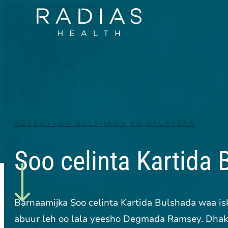
ADEEGYADA BULSHADA KU SALAYSAN
Soo celinta Kartida
Barnaamijka Soo celinta Kartida Bulshada waa is
abuur leh oo lala yeesho Degmada Ramsey. Dhakh