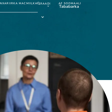
N
XARIIRKA MACMIILKA
AF SOOMAALI
RAADI
Tababarka
Af
Soomaali
submenu
Tababarka
submenu