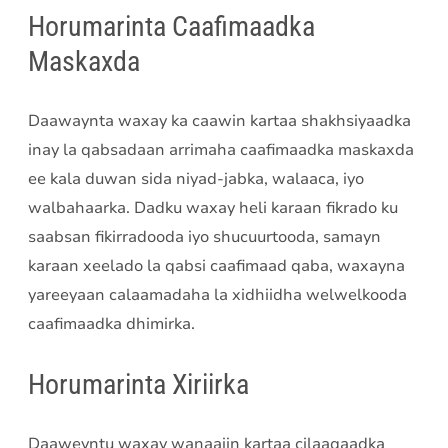
Horumarinta Caafimaadka
Maskaxda
Daawaynta waxay ka caawin kartaa shakhsiyaadka
inay la qabsadaan arrimaha caafimaadka maskaxda
ee kala duwan sida niyad-jabka, walaaca, iyo
walbahaarka. Dadku waxay heli karaan fikrado ku
saabsan fikirradooda iyo shucuurtooda, samayn
karaan xeelado la qabsi caafimaad qaba, waxayna
yareeyaan calaamadaha la xidhiidha welwelkooda
caafimaadka dhimirka.
Horumarinta Xiriirka
Daaweyntu waxay wanaajin kartaa cilaaqaadka