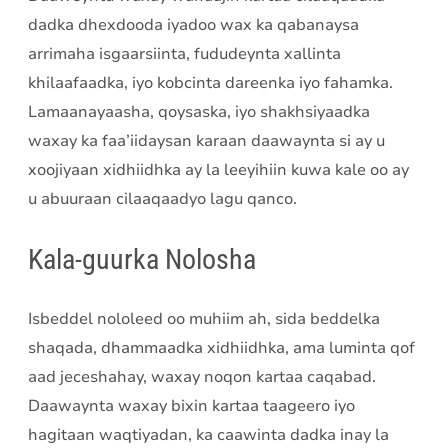
dadka dhexdooda iyadoo wax ka qabanaysa
arrimaha isgaarsiinta, fududeynta xallinta
khilaafaadka, iyo kobcinta dareenka iyo fahamka.
Lamaanayaasha, qoysaska, iyo shakhsiyaadka
waxay ka faa’iidaysan karaan daawaynta si ay u
xoojiyaan xidhiidhka ay la leeyihiin kuwa kale oo ay
u abuuraan cilaaqaadyo lagu qanco.
Kala-guurka Nolosha
Isbeddel nololeed oo muhiim ah, sida beddelka
shaqada, dhammaadka xidhiidhka, ama luminta qof
aad jeceshahay, waxay noqon kartaa caqabad.
Daawaynta waxay bixin kartaa taageero iyo
hagitaan waqtiyadan, ka caawinta dadka inay la