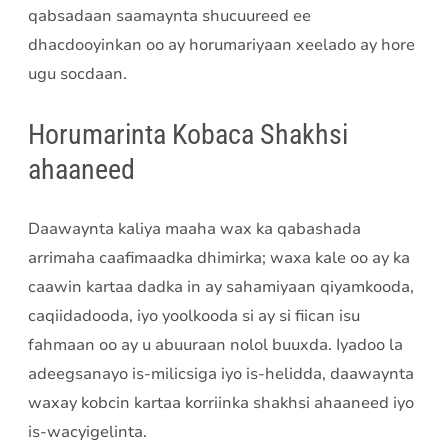
qabsadaan saamaynta shucuureed ee
dhacdooyinkan oo ay horumariyaan xeelado ay hore
ugu socdaan.
Horumarinta Kobaca Shakhsi
ahaaneed
Daawaynta kaliya maaha wax ka qabashada
arrimaha caafimaadka dhimirka; waxa kale oo ay ka
caawin kartaa dadka in ay sahamiyaan qiyamkooda,
caqiidadooda, iyo yoolkooda si ay si fiican isu
fahmaan oo ay u abuuraan nolol buuxda. Iyadoo la
adeegsanayo is-milicsiga iyo is-helidda, daawaynta
waxay kobcin kartaa korriinka shakhsi ahaaneed iyo
is-wacyigelinta.