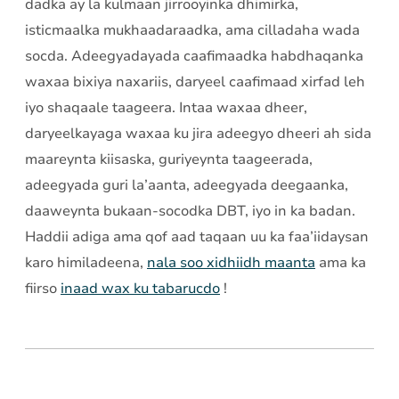
dadka ay la kulmaan jirrooyinka dhimirka,
isticmaalka mukhaadaraadka, ama cilladaha wada
socda. Adeegyadayada caafimaadka habdhaqanka
waxaa bixiya naxariis, daryeel caafimaad xirfad leh
iyo shaqaale taageera. Intaa waxaa dheer,
daryeelkayaga waxaa ku jira adeegyo dheeri ah sida
maareynta kiisaska, guriyeynta taageerada,
adeegyada guri la’aanta, adeegyada deegaanka,
daaweynta bukaan-socodka DBT, iyo in ka badan.
Haddii adiga ama qof aad taqaan uu ka faa’iidaysan
karo himiladeena,
nala soo xidhiidh maanta
ama ka
fiirso
inaad wax ku tabarucdo
!