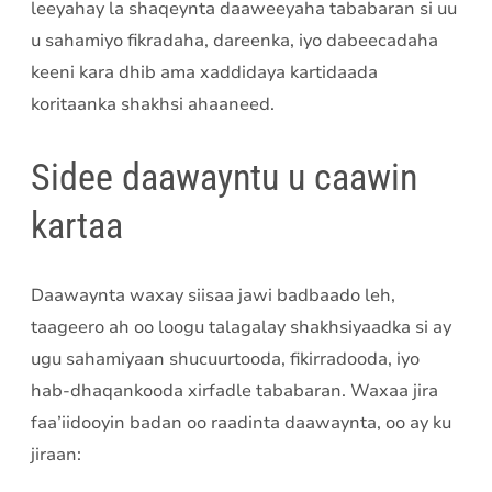
leeyahay la shaqeynta daaweeyaha tababaran si uu
u sahamiyo fikradaha, dareenka, iyo dabeecadaha
keeni kara dhib ama xaddidaya kartidaada
koritaanka shakhsi ahaaneed.
Sidee daawayntu u caawin
kartaa
Daawaynta waxay siisaa jawi badbaado leh,
taageero ah oo loogu talagalay shakhsiyaadka si ay
ugu sahamiyaan shucuurtooda, fikirradooda, iyo
hab-dhaqankooda xirfadle tababaran. Waxaa jira
faa’iidooyin badan oo raadinta daawaynta, oo ay ku
jiraan: