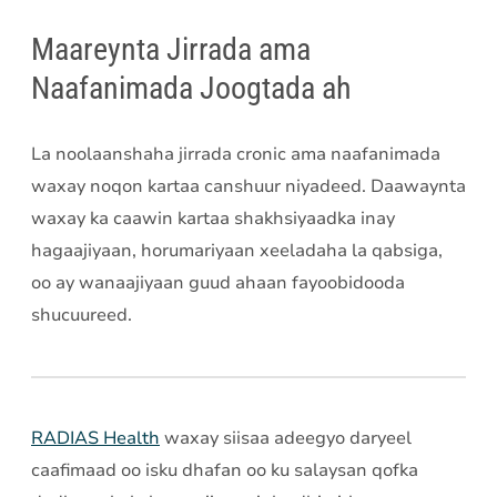
Maareynta Jirrada ama
Naafanimada Joogtada ah
La noolaanshaha jirrada cronic ama naafanimada
waxay noqon kartaa canshuur niyadeed. Daawaynta
waxay ka caawin kartaa shakhsiyaadka inay
hagaajiyaan, horumariyaan xeeladaha la qabsiga,
oo ay wanaajiyaan guud ahaan fayoobidooda
shucuureed.
RADIAS Health
waxay siisaa adeegyo daryeel
caafimaad oo isku dhafan oo ku salaysan qofka