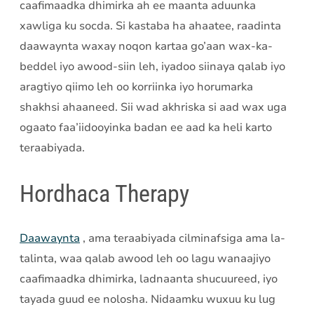
caafimaadka dhimirka ah ee maanta aduunka
xawliga ku socda. Si kastaba ha ahaatee, raadinta
daawaynta waxay noqon kartaa go’aan wax-ka-
beddel iyo awood-siin leh, iyadoo siinaya qalab iyo
aragtiyo qiimo leh oo korriinka iyo horumarka
shakhsi ahaaneed. Sii wad akhriska si aad wax uga
ogaato faa’iidooyinka badan ee aad ka heli karto
teraabiyada.
Hordhaca Therapy
Daawaynta
, ama teraabiyada cilminafsiga ama la-
talinta, waa qalab awood leh oo lagu wanaajiyo
caafimaadka dhimirka, ladnaanta shucuureed, iyo
tayada guud ee nolosha. Nidaamku wuxuu ku lug