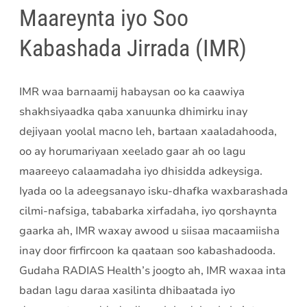
Maareynta iyo Soo
Kabashada Jirrada (IMR)
IMR waa barnaamij habaysan oo ka caawiya
shakhsiyaadka qaba xanuunka dhimirku inay
dejiyaan yoolal macno leh, bartaan xaaladahooda,
oo ay horumariyaan xeelado gaar ah oo lagu
maareeyo calaamadaha iyo dhisidda adkeysiga.
Iyada oo la adeegsanayo isku-dhafka waxbarashada
cilmi-nafsiga, tababarka xirfadaha, iyo qorshaynta
gaarka ah, IMR waxay awood u siisaa macaamiisha
inay door firfircoon ka qaataan soo kabashadooda.
Gudaha RADIAS Health’s joogto ah, IMR waxaa inta
badan lagu daraa xasilinta dhibaatada iyo