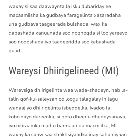
waxay siisaa daawaynta la isku dubariday ee
macaamiisha ka gudbaya faragelinta xasaradaha
una gudbaya taageerada bulshada, wax ka
qabashada xanuunada soo noqnoqda si loo yareeyo
soo noqoshada iyo taageeridda soo kabashada
guud.
Wareysi Dhiirigelineed (MI)
Wareysiga dhiirigelinta waa wada-shaqeyn, hab la-
talin qof-ku-saleysan oo loogu talagalay in lagu
wanaajiyo dhiirigelinta isbeddelka. Iyadoo la
kobcinayo dareenka, si qoto dheer u dhegeysanaya,
iyo ixtiraamka madaxbannaanida macmiilka, MI
waxay ka caawisaa shakhsiyaadka inay sahamiyaan