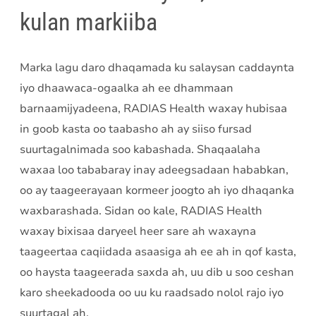
kulan markiiba
Marka lagu daro dhaqamada ku salaysan caddaynta
iyo dhaawaca-ogaalka ah ee dhammaan
barnaamijyadeena, RADIAS Health waxay hubisaa
in goob kasta oo taabasho ah ay siiso fursad
suurtagalnimada soo kabashada. Shaqaalaha
waxaa loo tababaray inay adeegsadaan hababkan,
oo ay taageerayaan kormeer joogto ah iyo dhaqanka
waxbarashada. Sidan oo kale, RADIAS Health
waxay bixisaa daryeel heer sare ah waxayna
taageertaa caqiidada asaasiga ah ee ah in qof kasta,
oo haysta taageerada saxda ah, uu dib u soo ceshan
karo sheekadooda oo uu ku raadsado nolol rajo iyo
suurtagal ah.