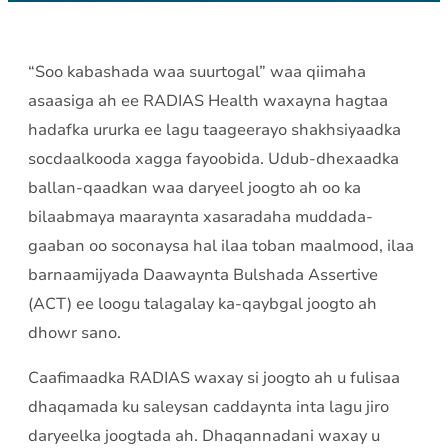
“Soo kabashada waa suurtogal” waa qiimaha
asaasiga ah ee RADIAS Health waxayna hagtaa
hadafka ururka ee lagu taageerayo shakhsiyaadka
socdaalkooda xagga fayoobida. Udub-dhexaadka
ballan-qaadkan waa daryeel joogto ah oo ka
bilaabmaya maaraynta xasaradaha muddada-
gaaban oo soconaysa hal ilaa toban maalmood, ilaa
barnaamijyada Daawaynta Bulshada Assertive
(ACT) ee loogu talagalay ka-qaybgal joogto ah
dhowr sano.
Caafimaadka RADIAS waxay si joogto ah u fulisaa
dhaqamada ku saleysan caddaynta inta lagu jiro
daryeelka joogtada ah. Dhaqannadani waxay u