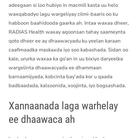
adeegaan si loo hubiyo in macmiil kasta uu helo
waxqabadyo lagu wargeliyay cilmi-baaris oo ku
habboon baahidooda gaarka ah. Intaa waxaa dheer,
RADIAS Health waxay aqoonsan tahay saameynta
qoto dheer ee ay dhaawacyadu ku yeelan karaan
caafimaadka maskaxda iyo soo kabashada. Sidan oo
kale, ururka waxaa ka go’an in uu bixiyo daryeelka
wargelinta dhaawacyada ee dhammaan
barnaamijyada, kobcinta bay’ada kor u qaada
badbaadada, kalsoonida, xoojinta, iyo bogsashada.
Xannaanada laga warhelay
ee dhaawaca ah