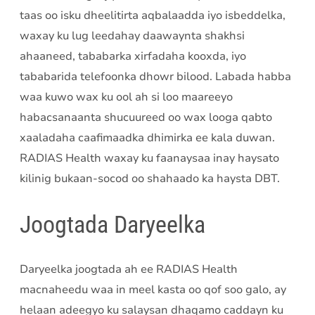
taas oo isku dheelitirta aqbalaadda iyo isbeddelka,
waxay ku lug leedahay daawaynta shakhsi
ahaaneed, tababarka xirfadaha kooxda, iyo
tababarida telefoonka dhowr bilood. Labada habba
waa kuwo wax ku ool ah si loo maareeyo
habacsanaanta shucuureed oo wax looga qabto
xaaladaha caafimaadka dhimirka ee kala duwan.
RADIAS Health waxay ku faanaysaa inay haysato
kilinig bukaan-socod oo shahaado ka haysta DBT.
Joogtada Daryeelka
Daryeelka joogtada ah ee RADIAS Health
macnaheedu waa in meel kasta oo qof soo galo, ay
helaan adeegyo ku salaysan dhaqamo caddayn ku