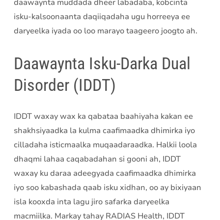
daawaynta muddada dheer labadaba, kobcinta
isku-kalsoonaanta daqiiqadaha ugu horreeya ee
daryeelka iyada oo loo marayo taageero joogto ah.
Daawaynta Isku-Darka Dual
Disorder (IDDT)
IDDT waxay wax ka qabataa baahiyaha kakan ee
shakhsiyaadka la kulma caafimaadka dhimirka iyo
cilladaha isticmaalka muqaadaraadka. Halkii loola
dhaqmi lahaa caqabadahan si gooni ah, IDDT
waxay ku daraa adeegyada caafimaadka dhimirka
iyo soo kabashada qaab isku xidhan, oo ay bixiyaan
isla kooxda inta lagu jiro safarka daryeelka
macmiilka. Markay tahay RADIAS Health, IDDT