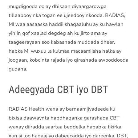
mugdigooda oo ay dhisaan diyaargarowga
tillaabooyinka togan ee ujeedooyinkooda. RADIAS,
MI waa aasaaska haddii shaqaaluhu ay ku hawlan
yihiin qof xaalad degdeg ah ku jirto ama ay
taageerayaan soo kabashada muddada dheer,
habka MI wuxuu la kulmaa macaamiisha halka ay
joogaan, kobcinta rajada iyo qirashada awooddooda
gudaha.
Adeegyada CBT iyo DBT
RADIAS Health waxa ay barnaamijyadeeda ku
bixisa daawaynta habdhaqanka garashada CBT
waxay diiradda saartaa beddelka hababka fikirka
xun si loo hagaajiyo dabeecadda iyo dareenka. DBT,