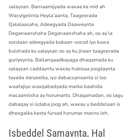
salaysan. Barnaamijyada waxaa ka mid ah
Wacyigelinta Hoyla’aanta, Taageerada
Qalalaasaha, Adeegyada Daaweynta
Deganaanshaha Deganaanshaha ah, oo ay la
socdaan adeegyada bukaan-socod iyo kuwa
bulshada ku salaysan oo ay ku jiraan taageerada
guriyeynta. Ballanqaadkayaga dhaqamada ku
salaysan caddayntu waxay hubisaa joogtaynta
tayada daryeelka, iyo dabacsanaanta si loo
waafajiyo waxqabadyada marka baahida
macaamiisha ay horumarto. Dhaqamadan, oo lagu
dabaqay si isdaba joog ah, waxay u beddelaan is
dhexgalka kasta fursad horumar macno leh.
Isbeddel Samaynta, Hal