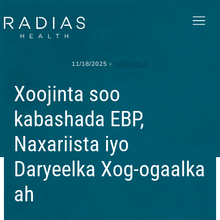
Menu
11/18/2025
WARARKA
Xoojinta soo
kabashada EBP,
Naxariista iyo
Daryeelka Xog-ogaalka
ah