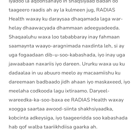
Iyadoo la aqoonsanayo in shaqsiyaad badan oo
taageero raadis ah ay la kulmeen jug, RADIAS
Health waxay ku daraysaa dhaqamada laga war-
helay dhaawacyada dhammaan adeegyadeeda.
Shaqaaluhu waxa loo tababbaray inay fahmaan
saamaynta waayo-aragnimada naxdinta leh, si ay
uga fogaadaan dib-u-soo-kabashada, iyo inay uga
jawaabaan naxariis iyo dareen. Ururku waxa uu ku
dadaalaa in uu abuuro meelo ay macaamiishu ku
dareemaan badbaado jidh ahaan iyo maskaxeed, iyo
meelaha codkooda lagu ixtiraamo. Daryeel-
wareedka-ka-soo-baxa ee RADIAS Health waxay
xoogga saartaa awood-siinta shakhsiyaadka,
kobcinta adkeysiga, iyo taageeridda soo kabashada
hab qof walba taariikhdiisa gaarka ah.