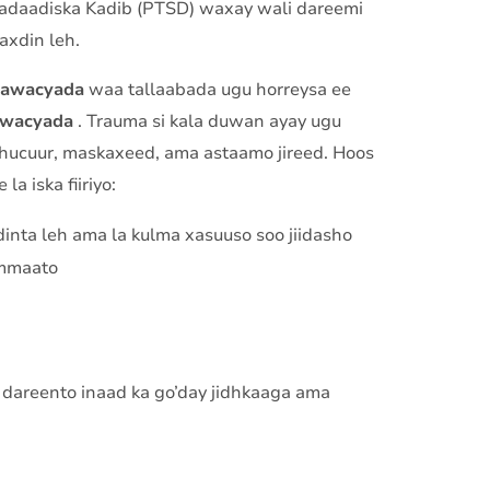
daadiska Kadib (PTSD) waxay wali dareemi
axdin leh.
aawacyada
waa tallaabada ugu horreysa ee
awacyada
. Trauma si kala duwan ayay ugu
shucuur, maskaxeed, ama astaamo jireed. Hoos
 la iska fiiriyo:
ta leh ama la kulma xasuuso soo jiidasho
ammaato
dareento inaad ka go’day jidhkaaga ama