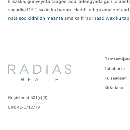
kiisaska, guriyeynta taageerada, adeegyada guri la’aa
socodka DBT, iyo in ka badan. Haddii adiga ama qof aad 
nala soo xidhiidh maanta
ama ka fiirso
inaad wax ku ta
Barnaamijya
Radias
Tababarka
Ku saabsan
Health
Xirfadaha
Registered 501(c)(3)
EIN: 41-1712779