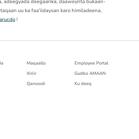
nta, adeegyada deegaanka, daaweynta bukaan-
taqaan uu ka faa’iidaysan karo himiladeena,
barucdo
!
da
Maqaallo
Employee Portal
Xiriir
Gudbo AMAAN
Qarsoodi
Ku deeq