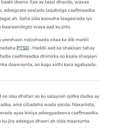
aabi doona. Ilaa ay taasi dhacdo, waxaa
iis, adeegsato xeelado laqabsiga caafimaadka
tagal ah. Ilaha sida kooxaha taageerada iyo
 baaraandegto waxa aad ku jirto.
 yeeshaan noloshaada xitaa ka dib markii
aamadaha
PTSD
. Haddii aad ka shakisan tahay
xirfadle caafimaadka dhimirka oo kaala shaqayn
yinka daawaynta, oo kugu xidhi kara agabyada.
 oo isku dhafan oo ku salaysan qofka dadka ay
aadka, ama cilladaha wada socda. Naxariista,
geerada ayaa bixiya adeegyadeena caafimaadka
ku jira adeegyo dheeri ah sida maareynta