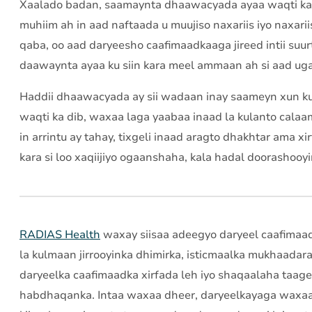
Xaalado badan, saamaynta dhaawacyada ayaa waqti ka b
muhiim ah in aad naftaada u muujiso naxariis iyo naxar
qaba, oo aad daryeesho caafimaadkaaga jireed intii suur
daawaynta ayaa ku siin kara meel ammaan ah si aad uga
Haddii dhaawacyada ay sii wadaan inay saameyn xun ku
waqti ka dib, waxaa laga yaabaa inaad la kulanto cal
in arrintu ay tahay, tixgeli inaad aragto dhakhtar ama 
kara si loo xaqiijiyo ogaanshaha, kala hadal doorashoo
RADIAS Health
waxay siisaa adeegyo daryeel caafimaad
la kulmaan jirrooyinka dhimirka, isticmaalka mukhaadar
daryeelka caafimaadka xirfada leh iyo shaqaalaha taa
habdhaqanka. Intaa waxaa dheer, daryeelkayaga waxaa 