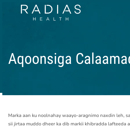
Aqoonsiga Calaama
Marka aan ku noolnahay waayo-aragnimo naxdin leh, 
sii jirtaa muddo dheer ka dib markii khibradda lafteed