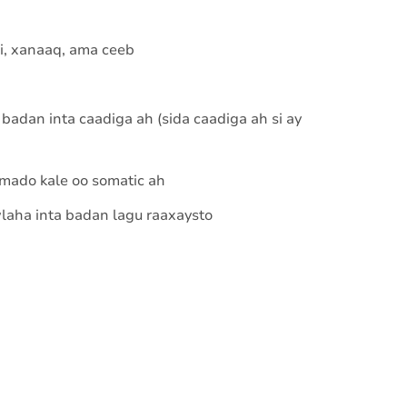
i, xanaaq, ama ceeb
badan inta caadiga ah (sida caadiga ah si ay
mado kale oo somatic ah
laha inta badan lagu raaxaysto