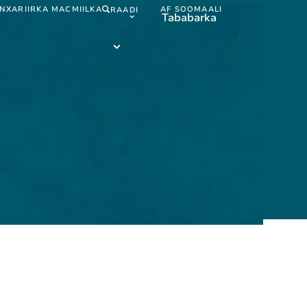
N
XARIIRKA MACMIILKA
AF SOOMAALI
RAADI
Tababarka
Af
Soomaali
submenu
Tababarka
submenu