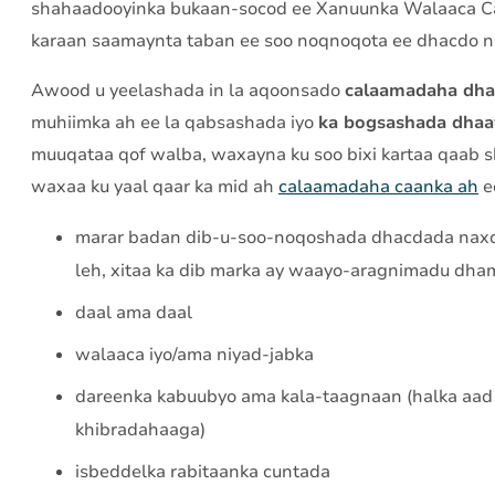
shahaadooyinka bukaan-socod ee Xanuunka Walaaca Ca
karaan saamaynta taban ee soo noqnoqota ee dhacdo n
Awood u yeelashada in la aqoonsado
calaamadaha dh
muhiimka ah ee la qabsashada iyo
ka bogsashada dha
muuqataa qof walba, waxayna ku soo bixi kartaa qaab 
waxaa ku yaal qaar ka mid ah
calaamadaha caanka ah
ee
marar badan dib-u-soo-noqoshada dhacdada naxdin
leh, xitaa ka dib marka ay waayo-aragnimadu dh
daal ama daal
walaaca iyo/ama niyad-jabka
dareenka kabuubyo ama kala-taagnaan (halka aad 
khibradahaaga)
isbeddelka rabitaanka cuntada