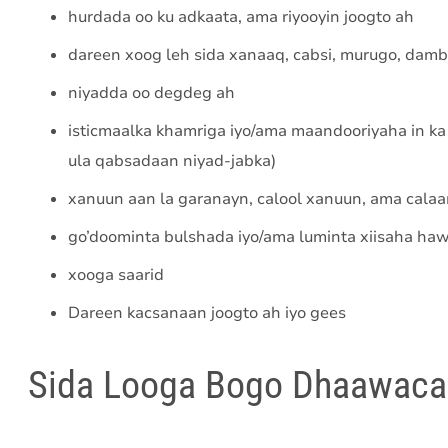
hurdada oo ku adkaata, ama riyooyin joogto ah
dareen xoog leh sida xanaaq, cabsi, murugo, damb
niyadda oo degdeg ah
isticmaalka khamriga iyo/ama maandooriyaha in ka 
ula qabsadaan niyad-jabka)
xanuun aan la garanayn, calool xanuun, ama calaa
go’doominta bulshada iyo/ama luminta xiisaha haw
xooga saarid
Dareen kacsanaan joogto ah iyo gees
Sida Looga Bogo Dhaawaca