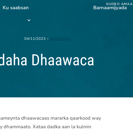
GUDBO AMAA
Ku saabsan
Barnaamijyada
Barnaamijyada
submenu
04/11/2023
WARARKA
daha Dhaawaca
saameynta dhaawacaas mararka qaarkood way
a ay dhammaato. Xataa dadka aan la kulmin