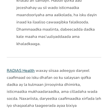
khalad ah samayn. Haddii qofka aad
jeceshahay uu sii wado isticmaalka
maandooriyaha ama aalkolada, ha isku dayin
inaad ka ilaaliso cawaaqibka falalkooda.
Dhammaadka maalinta, dabeecadda dadka
kale maaha mas’uuliyaddaada ama
khaladkaaga.
RADIAS Health
waxay siisaa adeegyo daryeel
caafimaad oo isku dhafan oo ku salaysan qofka
dadka ay la kulmaan jirrooyinka dhimirka,
isticmaalka mukhaadaraadka, ama cilladaha wada
socda. Naxariista, daryeelka caafimaadka xirfada leh
iyo shaqaalaha taageerada ayaa bixiya