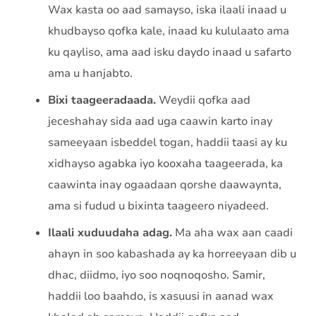
Wax kasta oo aad samayso, iska ilaali inaad u
khudbayso qofka kale, inaad ku kululaato ama
ku qayliso, ama aad isku daydo inaad u safarto
ama u hanjabto.
Bixi taageeradaada.
Weydii qofka aad
jeceshahay sida aad uga caawin karto inay
sameeyaan isbeddel togan, haddii taasi ay ku
xidhayso agabka iyo kooxaha taageerada, ka
caawinta inay ogaadaan qorshe daawaynta,
ama si fudud u bixinta taageero niyadeed.
Ilaali xuduudaha adag.
Ma aha wax aan caadi
ahayn in soo kabashada ay ka horreeyaan dib u
dhac, diidmo, iyo soo noqnoqosho. Samir,
haddii loo baahdo, is xasuusi in aanad wax