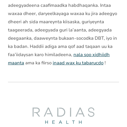
adeegyadeena caafimaadka habdhaqanka. Intaa
waxaa dheer, daryeelkayaga waxaa ku jira adeegyo
dheeri ah sida maareynta kiisaska, guriyeynta
taageerada, adeegyada guri la’aanta, adeegyada
deegaanka, daaweynta bukaan-socodka DBT, iyo in
ka badan. Haddii adiga ama qof aad taqaan uu ka
faa’iidaysan karo himiladeena,
nala soo xidhiidh
maanta
ama ka fiirso
inaad wax ku tabarucdo
!
Radias
Health