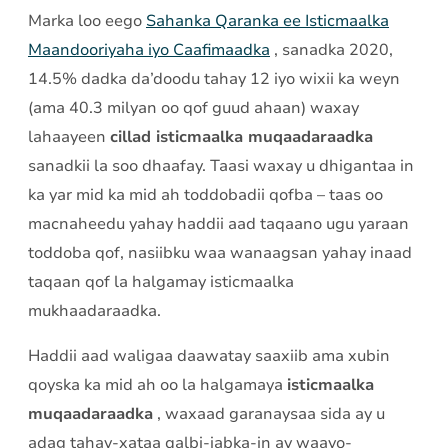
Marka loo eego
Sahanka Qaranka ee Isticmaalka
Maandooriyaha iyo Caafimaadka
, sanadka 2020,
14.5% dadka da’doodu tahay 12 iyo wixii ka weyn
(ama 40.3 milyan oo qof guud ahaan) waxay
lahaayeen
cillad isticmaalka muqaadaraadka
sanadkii la soo dhaafay. Taasi waxay u dhigantaa in
ka yar mid ka mid ah toddobadii qofba – taas oo
macnaheedu yahay haddii aad taqaano ugu yaraan
toddoba qof, nasiibku waa wanaagsan yahay inaad
taqaan qof la halgamay isticmaalka
mukhaadaraadka.
Haddii aad waligaa daawatay saaxiib ama xubin
qoyska ka mid ah oo la halgamaya
isticmaalka
muqaadaraadka
, waxaad garanaysaa sida ay u
adag tahay-xataa qalbi-jabka-in ay waayo-