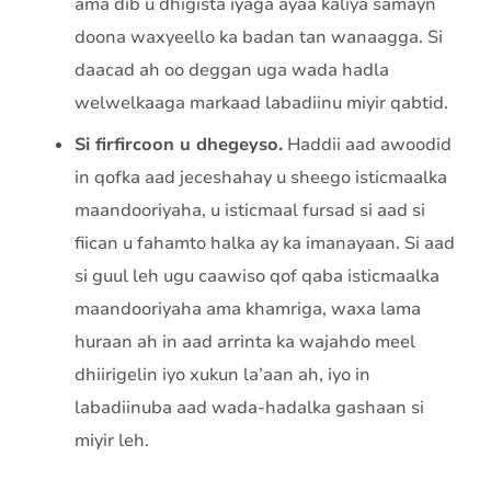
ama dib u dhigista iyaga ayaa kaliya samayn
doona waxyeello ka badan tan wanaagga. Si
daacad ah oo deggan uga wada hadla
welwelkaaga markaad labadiinu miyir qabtid.
Si firfircoon u dhegeyso.
Haddii aad awoodid
in qofka aad jeceshahay u sheego isticmaalka
maandooriyaha, u isticmaal fursad si aad si
fiican u fahamto halka ay ka imanayaan. Si aad
si guul leh ugu caawiso qof qaba isticmaalka
maandooriyaha ama khamriga, waxa lama
huraan ah in aad arrinta ka wajahdo meel
dhiirigelin iyo xukun la’aan ah, iyo in
labadiinuba aad wada-hadalka gashaan si
miyir leh.