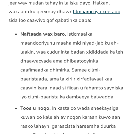
jeer way mudan tahay in la isku dayo. Halkan,
waxaanu ku qeexnay dhawr
tilmaamo iyo xeelado
sida loo caawiyo qof qabatinka qaba:
Naftaada wax baro.
Isticmaalka
maandooriyuhu maaha mid niyad-jab ku ah-
laakin, waa cudur inta badan xididdada ka leh
dhaawacyada ama dhibaatooyinka
caafimaadka dhimirka. Samee cilmi-
baaristaada, ama la xiriir xirfadlayaal kaa
caawin kara inaad si fiican u fahamto sayniska
iyo cilmi-baarista ka dambeeya balwadda.
Toos u noqo.
In kasta oo wada sheekaysiga
kuwan oo kale ah ay noqon karaan kuwo aan
raaxo lahayn, garaacista hareeraha duurka