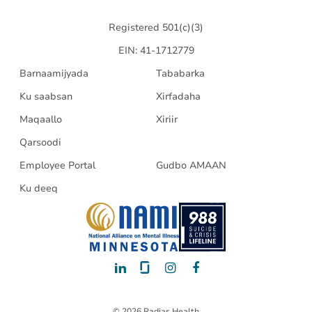
Registered 501(c)(3)
EIN: 41-1712779
Barnaamijyada
Tababarka
Ku saabsan
Xirfadaha
Maqaallo
Xiriir
Qarsoodi
Employee Portal
Gudbo AMAAN
Ku deeq
LinkedIn
Glassdoor
Instagram
Facebook
© 2026 Radias Health