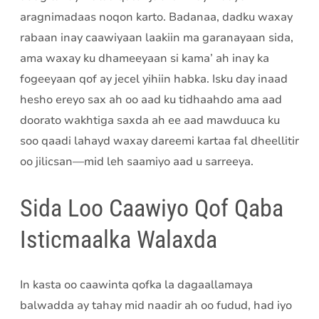
aragnimadaas noqon karto. Badanaa, dadku waxay
rabaan inay caawiyaan laakiin ma garanayaan sida,
ama waxay ku dhameeyaan si kama’ ah inay ka
fogeeyaan qof ay jecel yihiin habka. Isku day inaad
hesho ereyo sax ah oo aad ku tidhaahdo ama aad
doorato wakhtiga saxda ah ee aad mawduuca ku
soo qaadi lahayd waxay dareemi kartaa fal dheellitir
oo jilicsan—mid leh saamiyo aad u sarreeya.
Sida Loo Caawiyo Qof Qaba
Isticmaalka Walaxda
In kasta oo caawinta qofka la dagaallamaya
balwadda ay tahay mid naadir ah oo fudud, had iyo