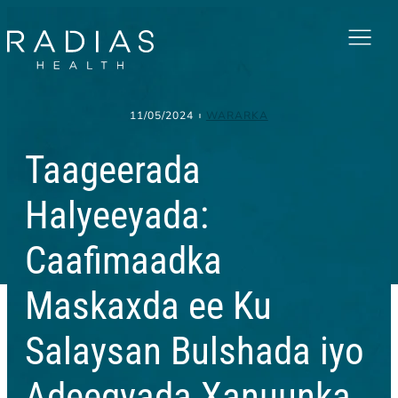
Menu
11/05/2024
WARARKA
Taageerada
Halyeeyada:
Caafimaadka
Maskaxda ee Ku
Salaysan Bulshada iyo
Adeegyada Xanuunka