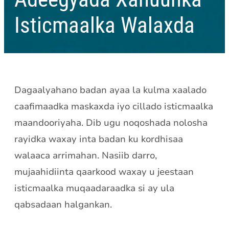
Isticmaalka Walaxda
Dagaalyahano badan ayaa la kulma xaalado
caafimaadka maskaxda iyo cillado isticmaalka
maandooriyaha. Dib ugu noqoshada nolosha
rayidka waxay inta badan ku kordhisaa
walaaca arrimahan. Nasiib darro,
mujaahidiinta qaarkood waxay u jeestaan ​​
isticmaalka muqaadaraadka si ay ula
qabsadaan halgankan.