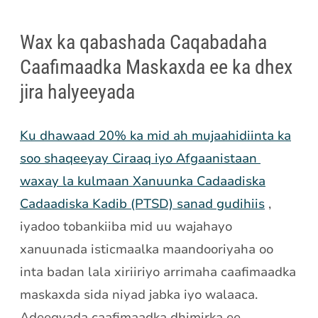
Wax ka qabashada Caqabadaha
Caafimaadka Maskaxda ee ka dhex
jira halyeeyada
Ku dhawaad ​​20% ka mid ah mujaahidiinta ka
soo shaqeeyay Ciraaq iyo Afgaanistaan ​​
waxay la kulmaan Xanuunka Cadaadiska
Cadaadiska Kadib (PTSD) sanad gudihiis
,
iyadoo tobankiiba mid uu wajahayo
xanuunada isticmaalka maandooriyaha oo
inta badan lala xiriiriyo arrimaha caafimaadka
maskaxda sida niyad jabka iyo walaaca.
Adeegyada caafimaadka dhimirka ee