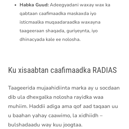
Habka Guud:
Adeegyadani waxay wax ka
qabtaan caafimaadka maskaxda iyo
isticmaalka muqaadaraadka waxayna
taageeraan shaqada, guriyeynta, iyo
dhinacyada kale ee nolosha.
Ku xisaabtan caafimaadka RADIAS
Taageerida mujaahidiinta marka ay u socdaan
dib ula dhexgalka nolosha rayidka waa
muhiim. Haddii adiga ama qof aad taqaan uu
u baahan yahay caawimo, la xidhiidh –
bulshadaadu way kuu joogtaa.