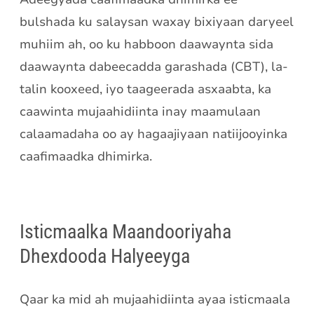
bulshada ku salaysan waxay bixiyaan daryeel
muhiim ah, oo ku habboon daawaynta sida
daawaynta dabeecadda garashada (CBT), la-
talin kooxeed, iyo taageerada asxaabta, ka
caawinta mujaahidiinta inay maamulaan
calaamadaha oo ay hagaajiyaan natiijooyinka
caafimaadka dhimirka.
Isticmaalka Maandooriyaha
Dhexdooda Halyeeyga
Qaar ka mid ah mujaahidiinta ayaa isticmaala