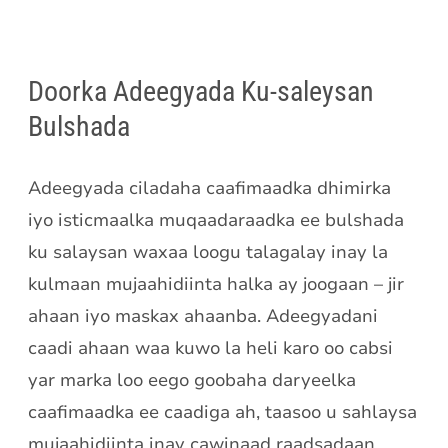
Doorka Adeegyada Ku-saleysan
Bulshada
Adeegyada ciladaha caafimaadka dhimirka
iyo isticmaalka muqaadaraadka ee bulshada
ku salaysan waxaa loogu talagalay inay la
kulmaan mujaahidiinta halka ay joogaan – jir
ahaan iyo maskax ahaanba. Adeegyadani
caadi ahaan waa kuwo la heli karo oo cabsi
yar marka loo eego goobaha daryeelka
caafimaadka ee caadiga ah, taasoo u sahlaysa
mujaahidiinta inay cawinaad raadsadaan.