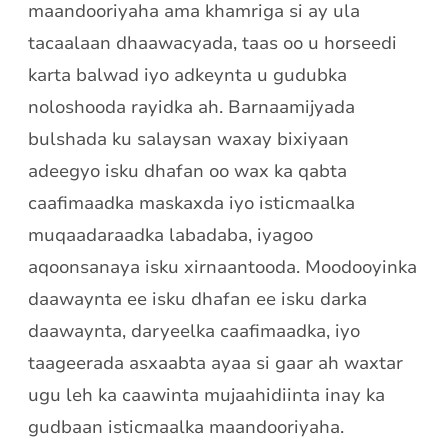
maandooriyaha ama khamriga si ay ula
tacaalaan dhaawacyada, taas oo u horseedi
karta balwad iyo adkeynta u gudubka
noloshooda rayidka ah. Barnaamijyada
bulshada ku salaysan waxay bixiyaan
adeegyo isku dhafan oo wax ka qabta
caafimaadka maskaxda iyo isticmaalka
muqaadaraadka labadaba, iyagoo
aqoonsanaya isku xirnaantooda. Moodooyinka
daawaynta ee isku dhafan ee isku darka
daawaynta, daryeelka caafimaadka, iyo
taageerada asxaabta ayaa si gaar ah waxtar
ugu leh ka caawinta mujaahidiinta inay ka
gudbaan isticmaalka maandooriyaha.