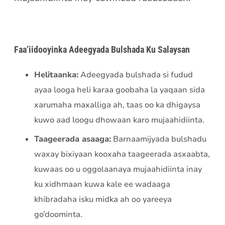
Faa’iidooyinka Adeegyada Bulshada Ku Salaysan
Helitaanka:
Adeegyada bulshada si fudud
ayaa looga heli karaa goobaha la yaqaan sida
xarumaha maxalliga ah, taas oo ka dhigaysa
kuwo aad loogu dhowaan karo mujaahidiinta.
Taageerada asaaga:
Barnaamijyada bulshadu
waxay bixiyaan kooxaha taageerada asxaabta,
kuwaas oo u oggolaanaya mujaahidiinta inay
ku xidhmaan kuwa kale ee wadaaga
khibradaha isku midka ah oo yareeya
go’doominta.