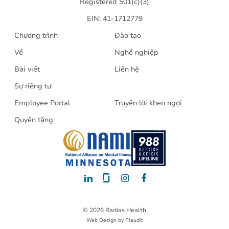
Registered 501(c)(3)
EIN: 41-1712779
Chương trình
Đào tạo
Về
Nghề nghiệp
Bài viết
Liên hệ
Sự riêng tư
Employee Portal
Truyền lời khen ngợi
Quyên tặng
LinkedIn
Glassdoor
Instagram
Facebook
© 2026 Radias Health
Web Design
by
Plaudit